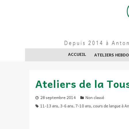
Skip
to
content
ACCUEIL
ATELIERS HEBD
Ateliers de la Tou
28 septembre 2014
Non classé
11-13 ans
,
3-6 ans
,
7-10 ans
,
cours de langue à A