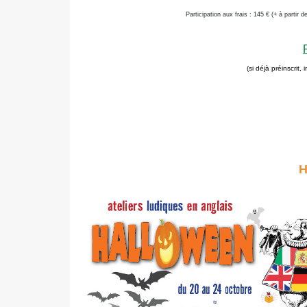
Participation
aux frais : 145 € (+ à partir d
(si déjà préinscrit,
H