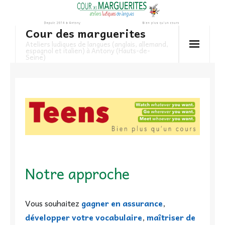
Skip
to
Cour des marguerites
content
Ateliers ludiques de langues (anglais, allemand,
espagnol et italien) à Antony (Hauts-de-
Seine)
Notre approche
Vous souhaitez
gagner en assurance
,
développer votre vocabulaire
,
maîtriser de