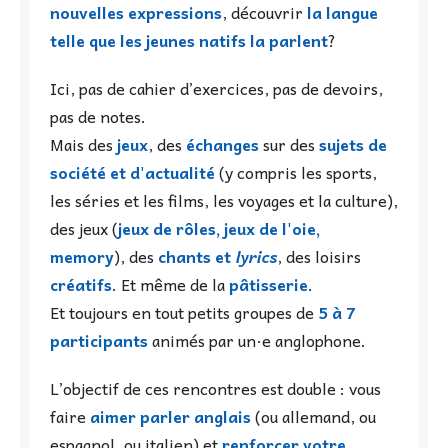
nouvelles expressions
, découvrir
la langue
telle que les jeunes natifs la parlent
?
Ici, pas de cahier d’exercices, pas de devoirs,
pas de notes.
Mais des
jeux
, des
échanges
sur des
sujets de
société
et d'actualité
(y compris les sports,
les séries et les films, les voyages et la culture),
des jeux (
j
eux de rôles, jeux de l'oie,
memory
), des
chants et
lyrics
, des loisirs
créatifs
. Et même de la
pâtisserie
.
Et toujours en tout petits groupes de
5 à 7
participants
animés par un·e anglophone.
L’objectif de ces rencontres est double : vous
faire
aimer parler anglais
(ou allemand, ou
espagnol, ou italien) et
renforcer votre