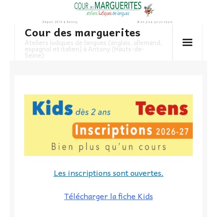
Skip
to
Cour des marguerites
content
Ateliers ludiques de langues (anglais, allemand,
espagnol et italien) à Antony (Hauts-de-
Seine)
Les inscriptions sont ouvertes.
Télécharger la fiche Kids