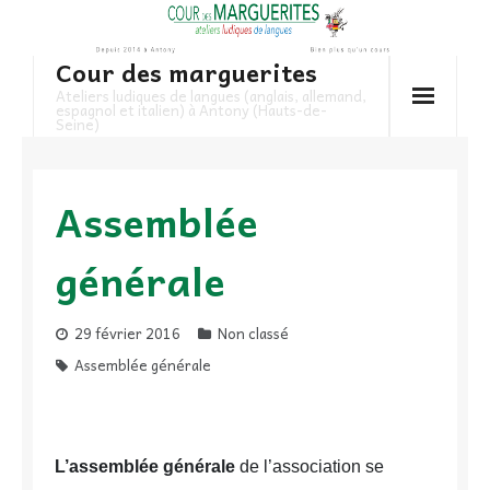
Skip
to
Cour des marguerites
content
Ateliers ludiques de langues (anglais, allemand,
espagnol et italien) à Antony (Hauts-de-
Seine)
Assemblée
générale
29 février 2016
Non classé
Assemblée générale
L’assemblée générale
de l’association se