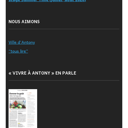
NOUS AIMONS
Ville d'Antony
“tous lire”
« VIVRE À ANTONY » EN PARLE