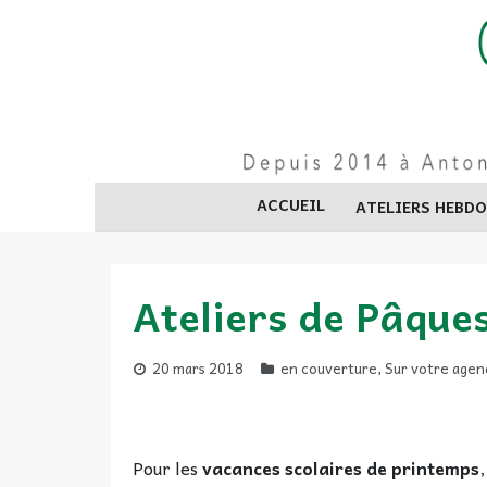
Skip
to
content
ACCUEIL
ATELIERS HEBD
Ateliers de Pâque
20 mars 2018
en couverture
,
Sur votre agen
Pour les
vacances scolaires de printemps