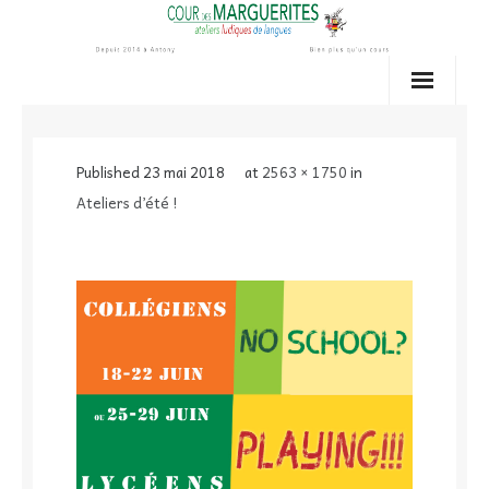
Skip
to
content
Published
23 mai 2018
at
2563 × 1750
in
Ateliers d’été !