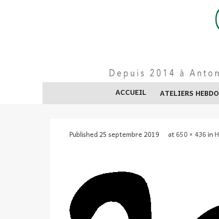
Skip
to
content
ACCUEIL
ATELIERS HEBD
Published
25 septembre 2019
at
650 × 436
in
H