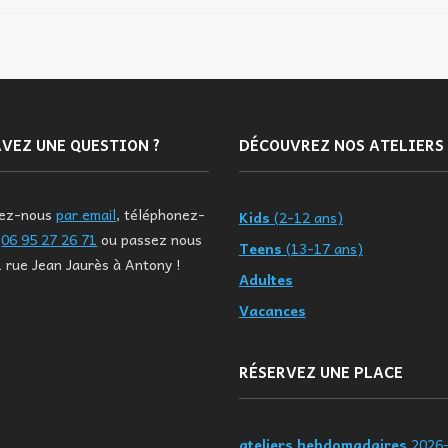
VEZ UNE QUESTION ?
DÉCOUVREZ NOS ATELIERS
tez-nous
par email
, téléphonez-
Kids
(2-12 ans)
u
06 95 27 26 71
ou passez nous
Teens
(13-17 ans)
1 rue Jean Jaurès à Antony !
Adultes
Vacances
RÉSERVEZ UNE PLACE
ateliers hebdomadaires
2026