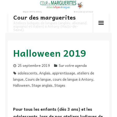
Skip
to
Cour des marguerites
content
Ateliers ludiques de langues (anglais, allemand,
espagnol et italien) à Antony (Hauts-de-
Seine)
Halloween 2019
25 septembre 2019
Sur votre agenda
adolescents
,
Anglais
,
apprentissage
,
ateliers de
langue
,
Cours de langue
,
cours de langue à Antony
,
Halloween
,
Stage anglais
,
Stages
Pour tous les enfants (dès 3 ans) et les
adolescents, lors de nos ateliers ludiques de