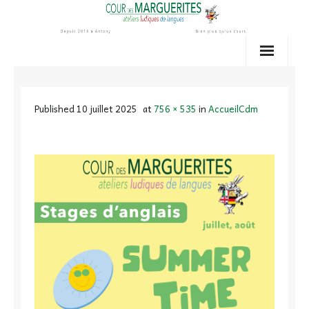
Skip
to
content
Published
10 juillet 2025
at
756 × 535
in
AccueilCdm