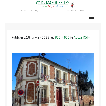
Skip
to
content
Published
18 janvier 2023
at
800 × 600
in
AccueilCdm