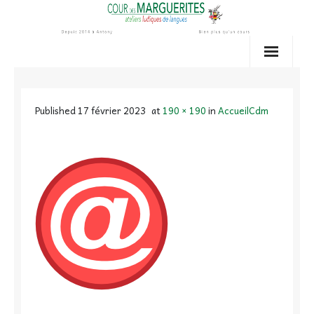
Skip
to
content
Published
17 février 2023
at
190 × 190
in
AccueilCdm