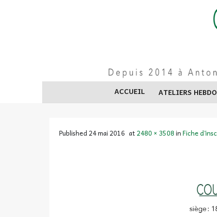
Skip
to
content
ACCUEIL
ATELIERS HEBD
Published
24 mai 2016
at
2480 × 3508
in
Fiche d’ins