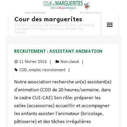
Skip
to
Cour des marguerites
content
Ateliers ludiques de langues (anglais, allemand,
espagnol et italien) à Antony (Hauts-de-
Seine)
RECRUTEMENT : ASSISTANT ANIMATION
11 février 2016
Non classé
CDD
,
emploi
,
recrutement
Notre association recherche un(e) assistant(e)
d’animation (CDD de 20 heures/semaine, dans
le cadre CUI-CAE) Son rôle: préparer les
salles (accessoires) accueillir et accompagner
les enfants assister l’animateur (bricolage,
pâtisserie) et des tâches irrégulières