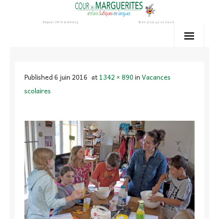
Skip
to
content
Published
6 juin 2016
at
1342 × 890
in
Vacances
scolaires