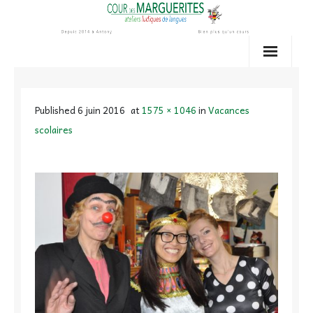
Skip
to
content
Published
6 juin 2016
at
1575 × 1046
in
Vacances
scolaires