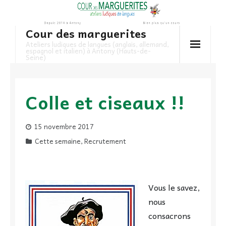
Skip
to
Cour des marguerites
content
Ateliers ludiques de langues (anglais, allemand,
espagnol et italien) à Antony (Hauts-de-
Seine)
Colle et ciseaux !!
15 novembre 2017
Cette semaine
,
Recrutement
Vous le savez,
nous
consacrons