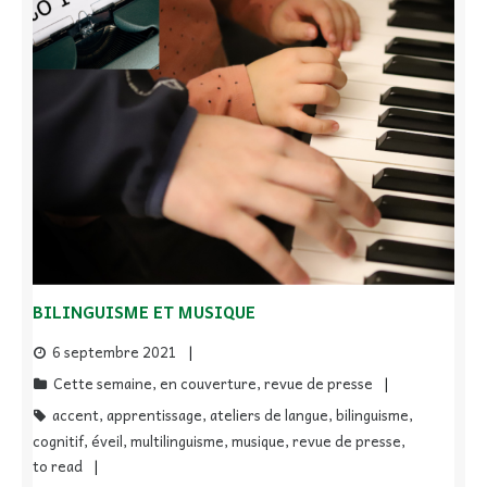
BILINGUISME ET MUSIQUE
6 septembre 2021
Cette semaine
,
en couverture
,
revue de presse
accent
,
apprentissage
,
ateliers de langue
,
bilinguisme
,
cognitif
,
éveil
,
multilinguisme
,
musique
,
revue de presse
,
to read