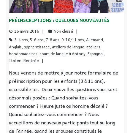
PRÉINSCRIPTIONS : QUELQUES NOUVEAUTÉS
16 mars 2016
Non classé
3-4 ans
,
5-6 ans
,
7-8 ans
,
9-10/11 ans
,
Allemand
,
Anglais
,
apprentissage
,
ateliers de langue
,
ateliers
hebdomadaires
,
cours de langue à Antony
,
Espagnol
,
Italien
,
Rentrée
Nous venons de mettre à jour notre formulaire de
préinscription pour les enfants (3 à 11 ans),
accessible ici. Deux nouvelles questions vous sont
désormais posées : Quand souhaitez-vous
commencer ? Heure juste ou horaire décalé ?
Quand souhaitez-vous commencer ? Nous
accueillons de nouveaux participants tout au long
de l’année, quand les groupes constitués le