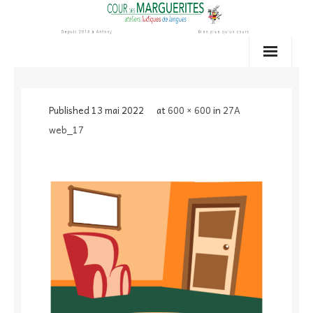
Skip
to
content
Published
13 mai 2022
at
600 × 600
in
27A
web_17