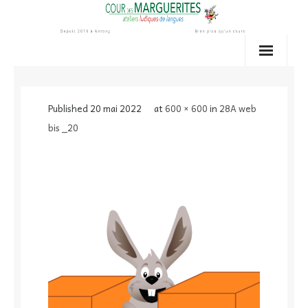
Skip
to
content
Published
20 mai 2022
at
600 × 600
in
28A web
bis _20