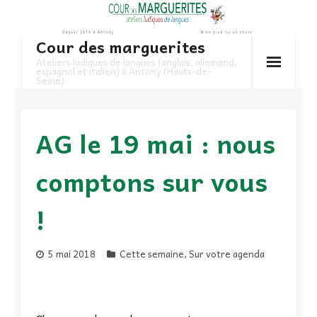
Skip
to
Cour des marguerites
content
Ateliers ludiques de langues (anglais, allemand,
espagnol et italien) à Antony (Hauts-de-
Seine)
AG le 19 mai : nous
comptons sur vous
!
5 mai 2018
Cette semaine
,
Sur votre agenda