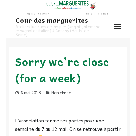
Skip
to
Cour des marguerites
content
Ateliers ludiques de langues (anglais, allemand,
espagnol et italien) à Antony (Hauts-de-
Seine)
Sorry we’re close
(for a week)
6 mai 2018
Non classé
L’association ferme ses portes pour une
semaine du 7 au 12 mai. On se retrouve à partir