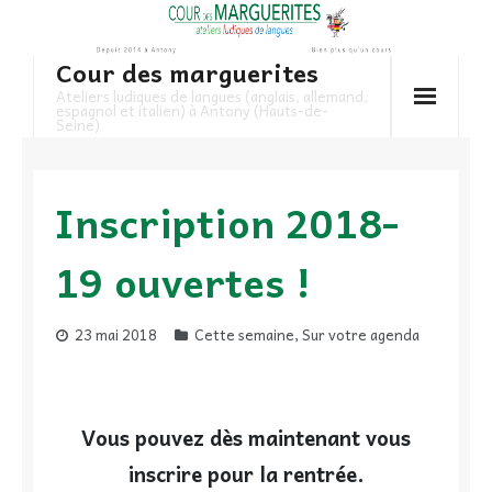
Skip
to
Cour des marguerites
content
Ateliers ludiques de langues (anglais, allemand,
espagnol et italien) à Antony (Hauts-de-
Seine)
Inscription 2018-
19 ouvertes !
23 mai 2018
Cette semaine
,
Sur votre agenda
Vous pouvez dès maintenant vous
inscrire pour la rentrée.